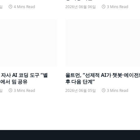
7일
4 Mins Read
2026년 06월 06일
3 Mins Read
자사 AI 코딩 도구 “별
올트먼, “선제적 AI가 챗봇·에이전
에서 밈 공유
후 다음 단계”
5일
3 Mins Read
2026년 06월 05일
3 Mins Read