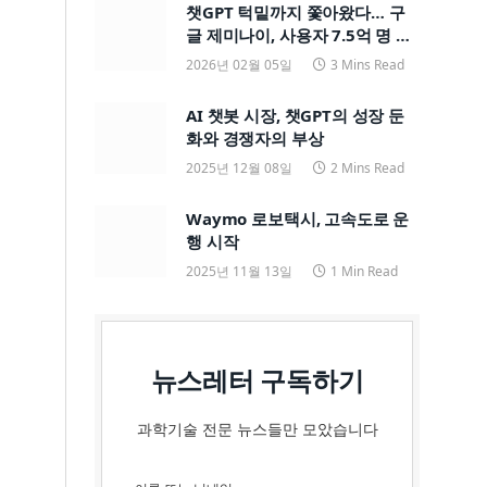
챗GPT 턱밑까지 쫓아왔다… 구
글 제미나이, 사용자 7.5억 명 돌
파하며 ‘맹추격’
2026년 02월 05일
3 Mins Read
AI 챗봇 시장, 챗GPT의 성장 둔
화와 경쟁자의 부상
2025년 12월 08일
2 Mins Read
Waymo 로보택시, 고속도로 운
행 시작
2025년 11월 13일
1 Min Read
뉴스레터 구독하기
과학기술 전문 뉴스들만 모았습니다