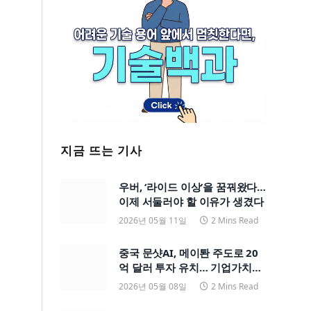
지금 뜨는 기사
우버, ‘라이드 이상’을 꿈꿔왔다…
이제 서둘러야 할 이유가 생겼다
2026년 05월 11일
2 Mins Read
중국 문샷AI, 메이퇀 주도로 20
억 달러 투자 유치… 기업가치
200억 달러
2026년 05월 08일
2 Mins Read