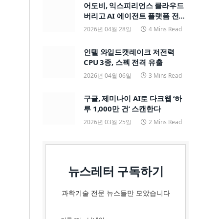
어도비, 익스피리언스 클라우드
버리고 AI 에이전트 플랫폼 전면
전환
2026년 04월 28일
4 Mins Read
인텔 와일드캣레이크 저전력
CPU 3종, 스펙 전격 유출
2026년 04월 06일
3 Mins Read
구글, 제미나이 AI로 다크웹 ‘하
루 1,000만 건’ 스캔한다
2026년 03월 25일
2 Mins Read
뉴스레터 구독하기
과학기술 전문 뉴스들만 모았습니다