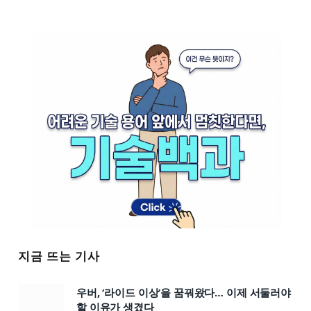
지금 뜨는 기사
우버, ‘라이드 이상’을 꿈꿔왔다… 이제 서둘러야
할 이유가 생겼다