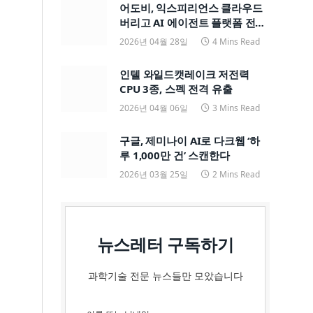
어도비, 익스피리언스 클라우드
버리고 AI 에이전트 플랫폼 전면
전환
2026년 04월 28일
4 Mins Read
인텔 와일드캣레이크 저전력
CPU 3종, 스펙 전격 유출
2026년 04월 06일
3 Mins Read
구글, 제미나이 AI로 다크웹 ‘하
루 1,000만 건’ 스캔한다
2026년 03월 25일
2 Mins Read
뉴스레터 구독하기
과학기술 전문 뉴스들만 모았습니다