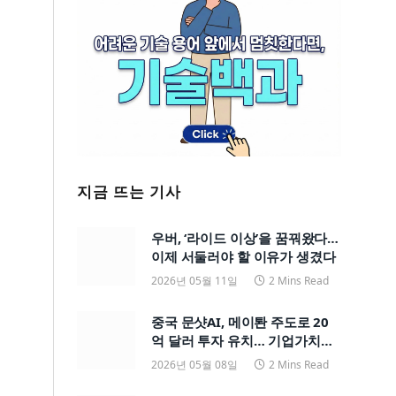
지금 뜨는 기사
우버, ‘라이드 이상’을 꿈꿔왔다…
이제 서둘러야 할 이유가 생겼다
2026년 05월 11일
2 Mins Read
중국 문샷AI, 메이퇀 주도로 20
억 달러 투자 유치… 기업가치
200억 달러
2026년 05월 08일
2 Mins Read