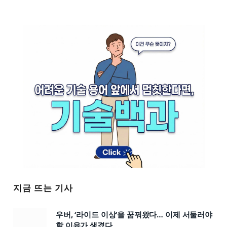
지금 뜨는 기사
우버, ‘라이드 이상’을 꿈꿔왔다… 이제 서둘러야
할 이유가 생겼다