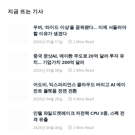
지금 뜨는 기사
우버, ‘라이드 이상’을 꿈꿔왔다… 이제 서둘러야
할 이유가 생겼다
2026년 05월 11일
2 Mins Read
중국 문샷AI, 메이퇀 주도로 20억 달러 투자 유
치… 기업가치 200억 달러
2026년 05월 08일
2 Mins Read
어도비, 익스피리언스 클라우드 버리고 AI 에이
전트 플랫폼 전면 전환
2026년 04월 28일
4 Mins Read
인텔 와일드캣레이크 저전력 CPU 3종, 스펙 전
격 유출
2026년 04월 06일
3 Mins Read