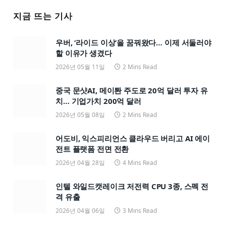
지금 뜨는 기사
우버, ‘라이드 이상’을 꿈꿔왔다… 이제 서둘러야
할 이유가 생겼다
2026년 05월 11일
2 Mins Read
중국 문샷AI, 메이퇀 주도로 20억 달러 투자 유
치… 기업가치 200억 달러
2026년 05월 08일
2 Mins Read
어도비, 익스피리언스 클라우드 버리고 AI 에이
전트 플랫폼 전면 전환
2026년 04월 28일
4 Mins Read
인텔 와일드캣레이크 저전력 CPU 3종, 스펙 전
격 유출
2026년 04월 06일
3 Mins Read