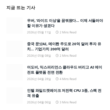
지금 뜨는 기사
우버, ‘라이드 이상’을 꿈꿔왔다… 이제 서둘러야
할 이유가 생겼다
2026년 05월 11일
2 Mins Read
중국 문샷AI, 메이퇀 주도로 20억 달러 투자 유
치… 기업가치 200억 달러
2026년 05월 08일
2 Mins Read
어도비, 익스피리언스 클라우드 버리고 AI 에이
전트 플랫폼 전면 전환
2026년 04월 28일
4 Mins Read
인텔 와일드캣레이크 저전력 CPU 3종, 스펙 전
격 유출
2026년 04월 06일
3 Mins Read