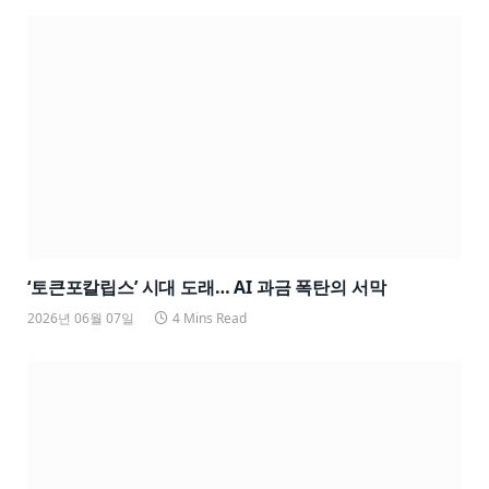
‘토큰포칼립스’ 시대 도래… AI 과금 폭탄의 서막
2026년 06월 07일
4 Mins Read