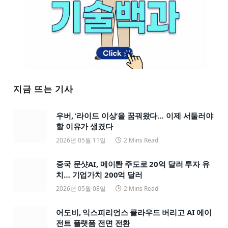
지금 뜨는 기사
우버, ‘라이드 이상’을 꿈꿔왔다… 이제 서둘러야
할 이유가 생겼다
2026년 05월 11일
2 Mins Read
중국 문샷AI, 메이퇀 주도로 20억 달러 투자 유
치… 기업가치 200억 달러
2026년 05월 08일
2 Mins Read
어도비, 익스피리언스 클라우드 버리고 AI 에이
전트 플랫폼 전면 전환