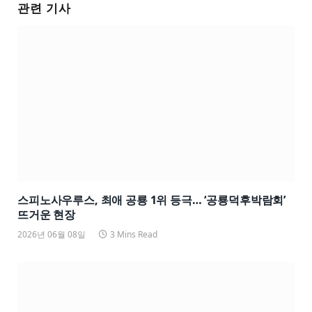
관련 기사
스피노사우루스, 최애 공룡 1위 등극… ‘공룡덕후박람회’
뜨거운 현장
2026년 06월 08일
3 Mins Read