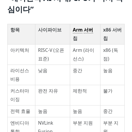
심이다”
항목
사이파이브
Arm
서버
x86 서버
칩
칩
아키텍처
RISC-V (오픈
Arm (라이
x86 (독
표준)
선스)
점)
라이선스
낮음
중간
높음
비용
커스터마
완전 자유
제한적
불가
이징
전력 효율
높음
높음
중간
엔비디아
NVLink
부분 지원
부분 지
통합
Fusion
원