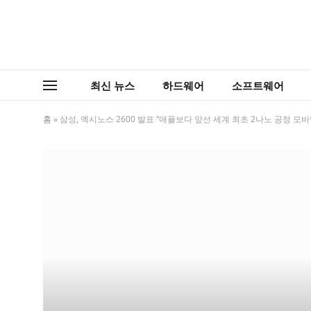
최신 뉴스
하드웨어
소프트웨어
홈
»
삼성, 엑시노스 2600 발표 “애플보다 앞선 세계 최초 2나노 공정 모바