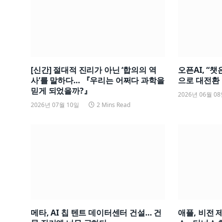
[신간] 절대적 진리가 아닌 ‘합의의 역
오픈AI, “
사’를 말하다… 『우리는 어쩌다 과학을
으로 대전환
믿게 되었을까?』
2026년 06월 0
2026년 07월 10일
2 Mins Read
메타, AI 칩 텐트 데이터센터 건설… 건
애플, 비전 