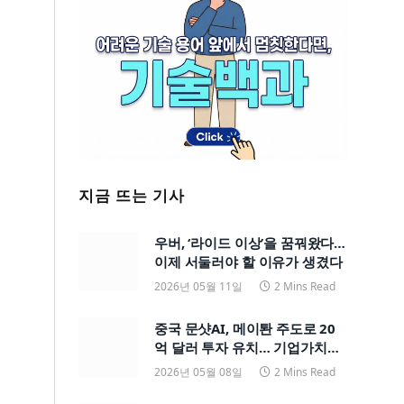
지금 뜨는 기사
우버, ‘라이드 이상’을 꿈꿔왔다…
이제 서둘러야 할 이유가 생겼다
2026년 05월 11일
2 Mins Read
중국 문샷AI, 메이퇀 주도로 20
억 달러 투자 유치… 기업가치
200억 달러
2026년 05월 08일
2 Mins Read