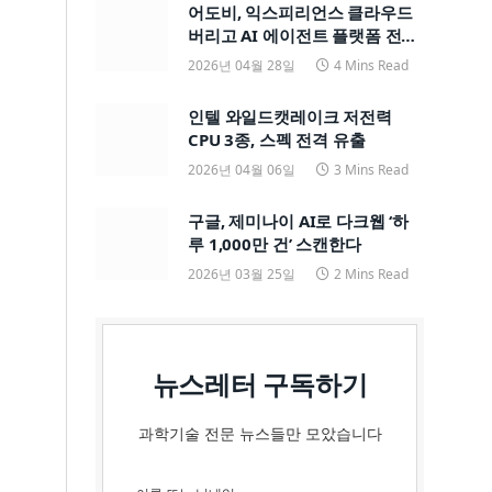
어도비, 익스피리언스 클라우드
버리고 AI 에이전트 플랫폼 전면
전환
2026년 04월 28일
4 Mins Read
인텔 와일드캣레이크 저전력
CPU 3종, 스펙 전격 유출
2026년 04월 06일
3 Mins Read
구글, 제미나이 AI로 다크웹 ‘하
루 1,000만 건’ 스캔한다
2026년 03월 25일
2 Mins Read
뉴스레터 구독하기
과학기술 전문 뉴스들만 모았습니다