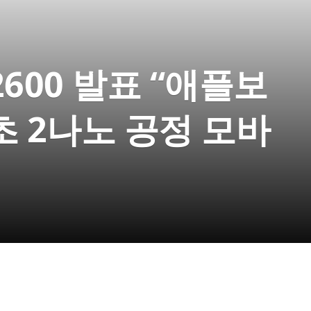
600 발표 “애플보
초 2나노 공정 모바