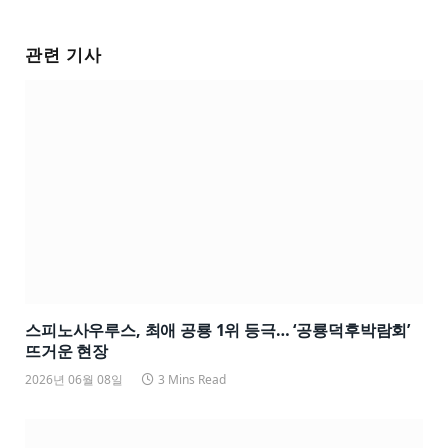
관련 기사
스피노사우루스, 최애 공룡 1위 등극… ‘공룡덕후박람회’
뜨거운 현장
2026년 06월 08일
3 Mins Read