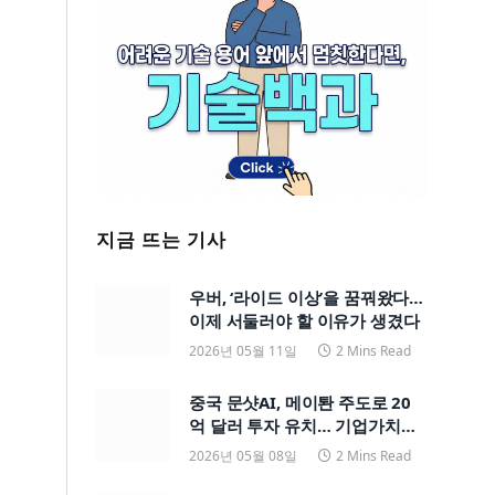
지금 뜨는 기사
우버, ‘라이드 이상’을 꿈꿔왔다…
이제 서둘러야 할 이유가 생겼다
2026년 05월 11일
2 Mins Read
중국 문샷AI, 메이퇀 주도로 20
억 달러 투자 유치… 기업가치
200억 달러
2026년 05월 08일
2 Mins Read