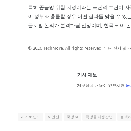
특히 공급망 위험 지정이라는 극단적 수단이 자국
이 정부와 충돌할 경우 어떤 결과를 맞을 수 있
글로벌 논의가 본격화될 전망이며, 한국도 이 논
© 2026 TechMore. All rights reserved. 무단 전재 
기사 제보
제보하실 내용이 있으시면
te
AI거버넌스
AI안전
국방AI
국방물자생산법
블랙