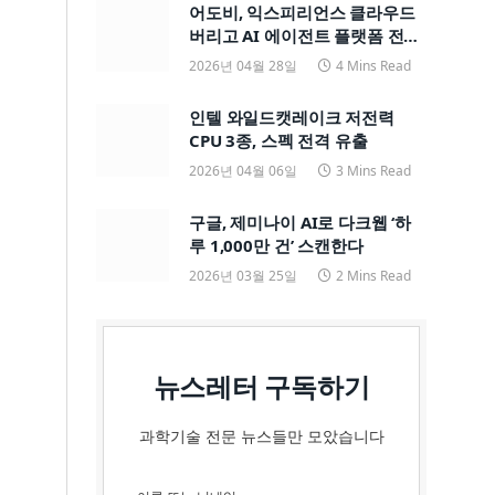
어도비, 익스피리언스 클라우드
버리고 AI 에이전트 플랫폼 전면
전환
2026년 04월 28일
4 Mins Read
인텔 와일드캣레이크 저전력
CPU 3종, 스펙 전격 유출
2026년 04월 06일
3 Mins Read
구글, 제미나이 AI로 다크웹 ‘하
루 1,000만 건’ 스캔한다
2026년 03월 25일
2 Mins Read
뉴스레터 구독하기
과학기술 전문 뉴스들만 모았습니다