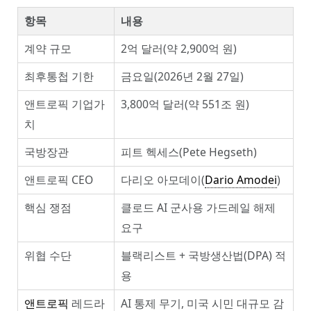
항목
내용
계약 규모
2억 달러(약 2,900억 원)
최후통첩 기한
금요일(2026년 2월 27일)
앤트로픽 기업가
3,800억 달러(약 551조 원)
치
국방장관
피트 헥세스(Pete Hegseth)
앤트로픽 CEO
다리오 아모데이(
Dario Amodei
)
핵심 쟁점
클로드 AI 군사용 가드레일 해제
요구
위협 수단
블랙리스트 + 국방생산법(DPA) 적
용
앤트로픽
레드라
AI 통제 무기, 미국 시민 대규모 감