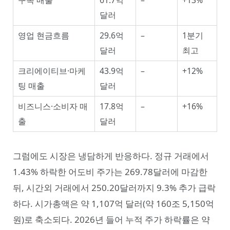
구독 매출
61.7억
–
+13%
달러
영업 현금흐름
29.6억
–
1분기
달러
최고
크리에이티브·마케
43.9억
–
+12%
팅 매출
달러
비즈니스·소비자 매
17.8억
–
+16%
출
달러
그럼에도 시장은 냉담하게 반응하다. 정규 거래에서
1.43% 하락한 어도비 주가는 269.78달러에 마감한
뒤, 시간외 거래에서 250.20달러까지 9.3% 추가 급락
하다. 시가총액은 약 1,107억 달러(약 160조 5,150억
원)로 축소되다. 2026년 들어 누적 주가 하락률은 약