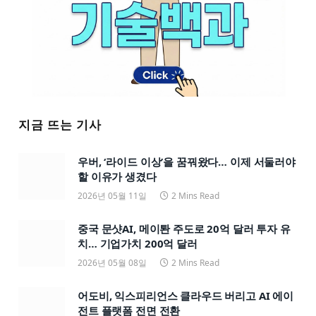
지금 뜨는 기사
우버, ‘라이드 이상’을 꿈꿔왔다… 이제 서둘러야
할 이유가 생겼다
2026년 05월 11일
2 Mins Read
중국 문샷AI, 메이퇀 주도로 20억 달러 투자 유
치… 기업가치 200억 달러
2026년 05월 08일
2 Mins Read
어도비, 익스피리언스 클라우드 버리고 AI 에이
전트 플랫폼 전면 전환