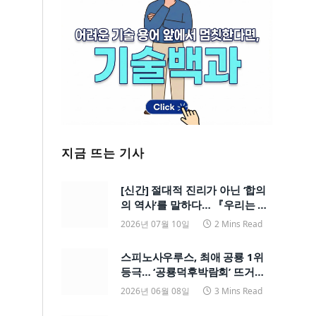
지금 뜨는 기사
[신간] 절대적 진리가 아닌 ‘합의
의 역사’를 말하다… 『우리는 어
쩌다 과학을 믿게 되었을까?』
2026년 07월 10일
2 Mins Read
스피노사우루스, 최애 공룡 1위
등극… ‘공룡덕후박람회’ 뜨거운
현장
2026년 06월 08일
3 Mins Read