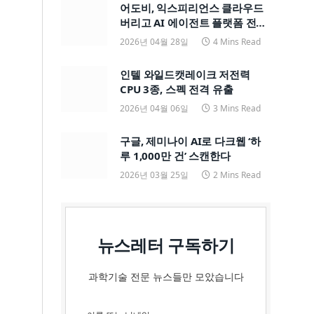
어도비, 익스피리언스 클라우드
버리고 AI 에이전트 플랫폼 전면
전환
2026년 04월 28일
4 Mins Read
인텔 와일드캣레이크 저전력
CPU 3종, 스펙 전격 유출
2026년 04월 06일
3 Mins Read
구글, 제미나이 AI로 다크웹 ‘하
루 1,000만 건’ 스캔한다
2026년 03월 25일
2 Mins Read
뉴스레터 구독하기
과학기술 전문 뉴스들만 모았습니다