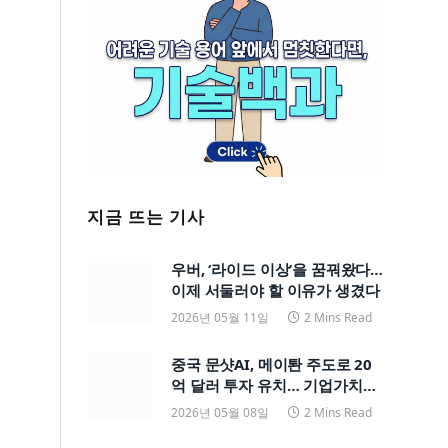
지금 뜨는 기사
우버, ‘라이드 이상’을 꿈꿔왔다…
이제 서둘러야 할 이유가 생겼다
2026년 05월 11일
2 Mins Read
중국 문샷AI, 메이퇀 주도로 20
억 달러 투자 유치… 기업가치
200억 달러
2026년 05월 08일
2 Mins Read