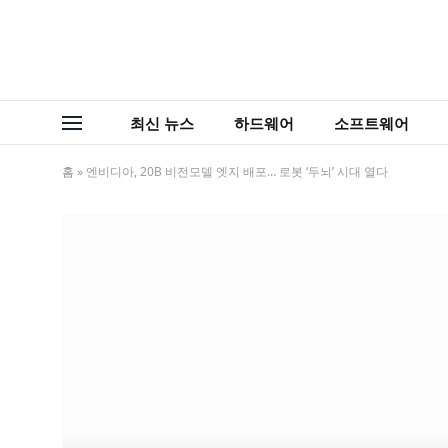
최신 뉴스
하드웨어
소프트웨어
홈
»
엔비디아, 20B 비전모델 엣지 배포… 로봇 ‘두뇌’ 시대 열다