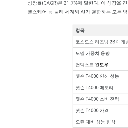
성장률(CAGR)은 21.7%에 달한다. 이 성장
헬스케어 등 물리 세계와 AI가 결합하는 모든 
항목
코스모스 리즈닝 2B 매개
모델 가중치 용량
컨텍스트
윈도우
젯슨 T4000 연산 성능
젯슨 T4000 메모리
젯슨 T4000 소비 전력
젯슨 T4000 가격
오린 대비 성능 향상