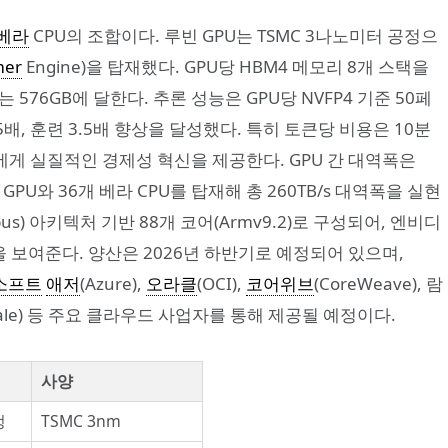
베라
CPU의 조합이다. 루빈 GPU는 TSMC 3나노미터 공정으
mer
Engine)을 탑재했다. GPU당 HBM4 메모리 8개 스택을
576GB에 달한다. 추론 성능은 GPU당 NVFP4 기준 50페
 5배, 훈련 3.5배 향상을 달성했다. 특히 토큰당 비용은 10분
에게 실질적인 경제성 혁신을 제공한다. GPU 간 대역폭은
GPU와 36개 베라 CPU를 탑재해 총 260TB/s 대역폭을 실현
us) 아키텍처 기반 88개 코어(Armv9.2)로 구성되어, 엔비디
 보여준다. 양산은 2026년 하반기로 예정되어 있으며,
소프트
애저
(Azure),
오라클
(OCI),
코어위브
(CoreWeave), 람
Nscale) 등 주요 클라우드 사업자를 통해 제공될 예정이다.
사양
정
TSMC 3nm