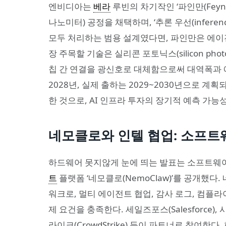
엔비디아는
베라
루빈의 차기작인 ‘파인만(Feynm
나노미터) 공정을 채택하며, ‘추론 우선(inferenc
모두 처리하는 범용 설계였다면, 파인만은 에이
장 주목할 기술은 실리콘 포토닉스(silicon ph
칩 간 연결을 광신호로 대체함으로써 대역폭과
2028년, 실제 출하는 2029~2030년으로 계
한 것으로, AI 인프라 투자의 장기적 예측 가
네모클로와 인텔 협업: 소프트웨
하드웨어 못지않게 눈에 띄는 발표는 소프트웨
트
플랫폼 ‘네모클로(NemoClaw)’를 공개했
워크로, 멀티 에이전트 협업, 감사 로그, 컴플
제 요건을 충족한다. 세일즈포스(Salesforce), 시스
라이크(CrowdStrike) 등이 파트너로 참여한