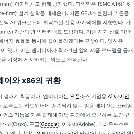
an)’ 아키텍처도 함께 공개했다. 파인만은 TSMC A16(1.6
e-first)’ 설계 철학을 내세운다. 기존 GPU가 훈련과 추론을
전틱 AI 워크로드에 최적화된 전용 아키텍처를 지향한다. 가
otonics) 기반의 광 인터커넥트 도입이다. 기존 전기 신호 기반
 에너지 효율을 동시에 끌어올리겠다는 구상이다. 양산은
획되어 있다. 이는 엔비디아가 최소 4년 앞의 제품 로드맵을 공개
능성을 시장에 제시하려는 의도로 해석된다.
어와 x86의 귀환
어 생태계 확장이다. 엔비디아는
오픈소스
기업용
AI 에이전
다. 네모클로는 하드웨어에 종속되지 않는 범용 에이전트 프레임
라이언스 기능을 기본 탑재해 기업 환경에서 요구하는 보안·규
코(Cisco), 구글(
Google
), 어도비(Adobe), 크라우드스트
다. 한편 엔비디아는
인텔
(Intel)과 50억 달러(약 7조 2,500억 원)