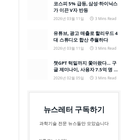
코스피 5% 급등, 삼성·하이닉스
가 이끈 V자 반등
2026년 03월 11일
3 Mins Read
유튜브, 광고 매출로 할리우드 4
대 스튜디오 합산 추월하다
2026년 03월 11일
3 Mins Read
챗GPT 턱밑까지 쫓아왔다… 구
글 제미나이, 사용자 7.5억 명 돌
파하며 ‘맹추격’
2026년 02월 05일
3 Mins Read
뉴스레터 구독하기
과학기술 전문 뉴스들만 모았습니다