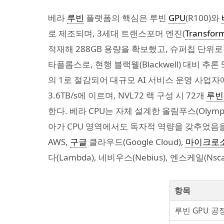
베라
루빈
플랫폼의 핵심은 루빈
GPU
(R100)와
로 제조되며, 3세대 트랜스포머 엔진(
Transfor
적재해 288GB 용량을 확보했고, 슈퍼칩 단위로는 
타플롭스로, 현행 블랙웰(Blackwell) 대비 추론
의 1로 절감되어 대규모 AI 서비스 운영 사업자
3.6TB/s에 이르며, NVL72 랙 구성 시 72개
루빈
한다. 베라 CPU는 자체 설계한 올림푸스(Olymp
아가 CPU 영역에서도 독자적 역량을 갖추었음을
AWS,
구글
클라우드(Google Cloud),
마이크로
다(Lambda), 네비우스(Nebius), 엔스케일(
항목
루빈 GPU 공