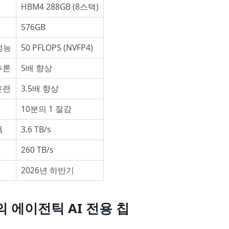
리
HBM4 288GB (8스택)
리
576GB
성능
50 PFLOPS (NVFP4)
추론
5배 향상
훈련
3.5배 향상
10분의 1 절감
폭
3.6 TB/s
260 TB/s
2026년 하반기
의 에이전틱 AI 전용 칩