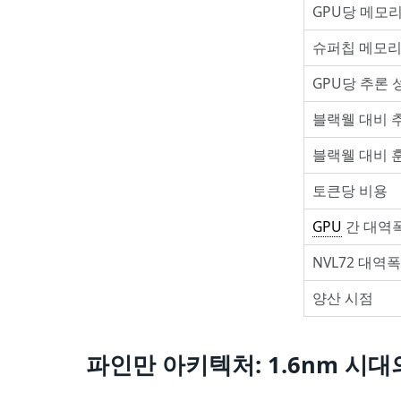
GPU당 메모
슈퍼칩 메모
GPU당 추론 
블랙웰 대비 
블랙웰 대비 
토큰당 비용
GPU
간 대역
NVL72 대역폭
양산 시점
파인만 아키텍처: 1.6nm 시대