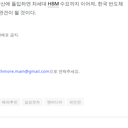
 양산에 돌입하면 차세대
HBM
수요까지 이어져, 한국 반도체
관건이 될 것이다.
및 재배포 금지.
chmore.main@gmail.com
으로 연락주세요.
베라루빈
삼성전자
엔비디아
파인만