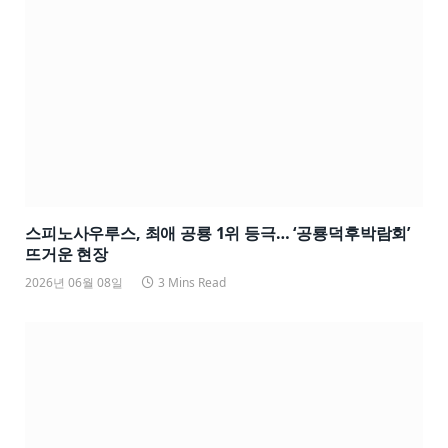
스피노사우루스, 최애 공룡 1위 등극… ‘공룡덕후박람회’
뜨거운 현장
2026년 06월 08일
3 Mins Read