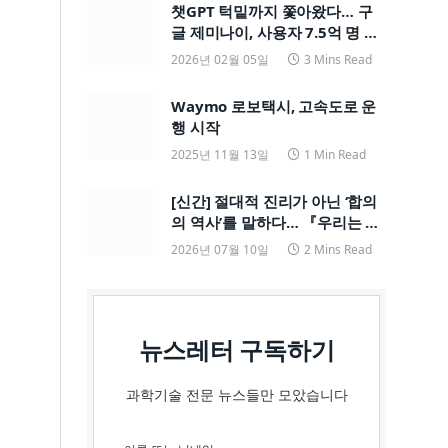
챗GPT 턱밑까지 쫓아왔다… 구
글 제미나이, 사용자 7.5억 명 돌
파하며 ‘맹추격’
2026년 02월 05일
3 Mins Read
Waymo 로보택시, 고속도로 운
행 시작
2025년 11월 13일
1 Min Read
[신간] 절대적 진리가 아닌 ‘합의
의 역사’를 말하다… 『우리는 어
쩌다 과학을 믿게 되었을까?』
2026년 07월 10일
2 Mins Read
뉴스레터 구독하기
과학기술 전문 뉴스들만 모았습니다