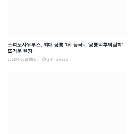
스피노사우루스, 최애 공룡 1위 등극… ‘공룡덕후박람회’
뜨거운 현장
2026년 06월 08일
3 Mins Read