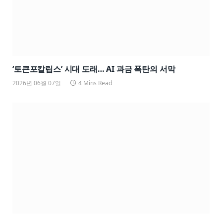
‘토큰포칼립스’ 시대 도래… AI 과금 폭탄의 서막
2026년 06월 07일
4 Mins Read