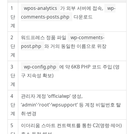
1
wpos-analytics
가 외부 서버에 접속,
wp-
단
comments-posts.php
다운로드
계
2
워드프레스 정품 파일
wp-comments-
단
post.php
와 거의 동일한 이름으로 위장
계
3
wp-config.php
에 약 6KB PHP 코드 주입 (영
단
구 지속성 확보)
계
4
관리자 계정 ‘officialwp’ 생성,
단
‘admin’·’root’·’wpsupport’ 등 계정 비밀번호 탈
계
취·변경
5
이더리움 스마트 컨트랙트를 통한 C2(명령·제어)