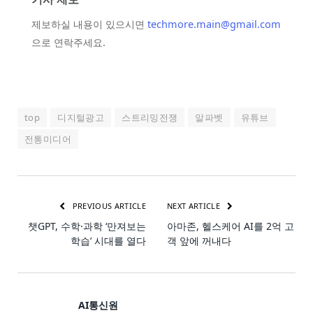
제보하실 내용이 있으시면
techmore.main@gmail.com
으로 연락주세요.
top
디지털광고
스트리밍전쟁
알파벳
유튜브
전통미디어
PREVIOUS ARTICLE
NEXT ARTICLE
챗GPT, 수학·과학 ‘만져보는
아마존, 헬스케어 AI를 2억 고
학습’ 시대를 열다
객 앞에 꺼내다
AI통신원