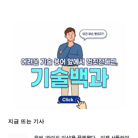
지금 뜨는 기사
우버, ‘라이드 이상’을 꿈꿔왔다… 이제 서둘러야