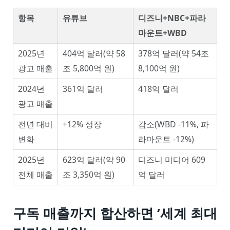
항목
유튜브
디즈니+NBC+파라
마운트+WBD
2025년
404억 달러(약 58
378억 달러(약 54조
광고 매출
조 5,800억 원)
8,100억 원)
2024년
361억 달러
418억 달러
광고 매출
전년 대비
+12% 성장
감소(WBD -11%, 파
변화
라마운트 -12%)
2025년
623억 달러(약 90
디즈니 미디어 609
전체 매출
조 3,350억 원)
억 달러
구독 매출까지 합산하면 ‘세계 최대