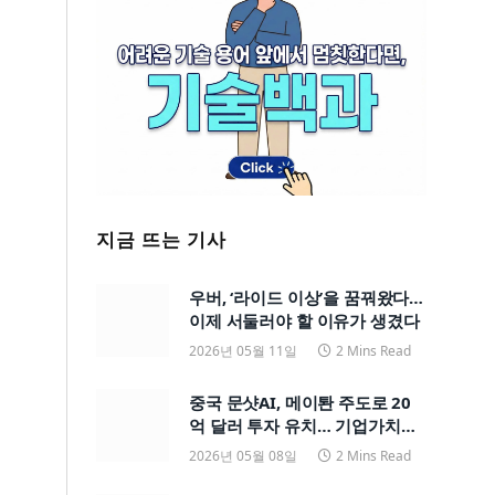
지금 뜨는 기사
우버, ‘라이드 이상’을 꿈꿔왔다…
이제 서둘러야 할 이유가 생겼다
2026년 05월 11일
2 Mins Read
중국 문샷AI, 메이퇀 주도로 20
억 달러 투자 유치… 기업가치
200억 달러
2026년 05월 08일
2 Mins Read