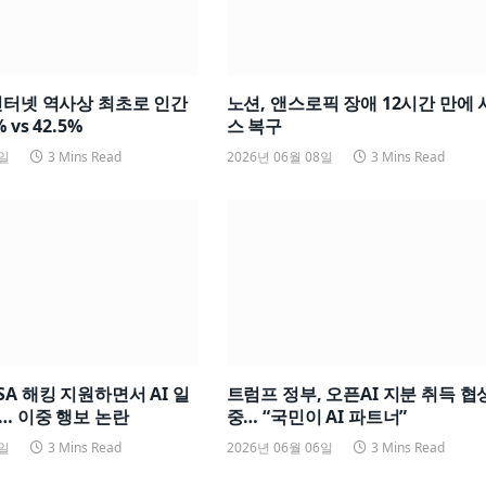
인터넷 역사상 최초로 인간
노션, 앤스로픽 장애 12시간 만에
 vs 42.5%
스 복구
8일
3 Mins Read
2026년 06월 08일
3 Mins Read
SA 해킹 지원하면서 AI 일
트럼프 정부, 오픈AI 지분 취득 협
… 이중 행보 논란
중… “국민이 AI 파트너”
6일
3 Mins Read
2026년 06월 06일
3 Mins Read