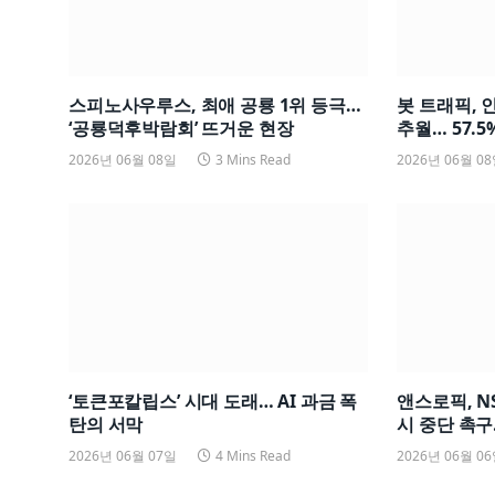
스피노사우루스, 최애 공룡 1위 등극…
봇 트래픽, 
‘공룡덕후박람회’ 뜨거운 현장
추월… 57.5%
2026년 06월 08일
3 Mins Read
2026년 06월 0
‘토큰포칼립스’ 시대 도래… AI 과금 폭
앤스로픽, N
탄의 서막
시 중단 촉구
2026년 06월 07일
4 Mins Read
2026년 06월 0