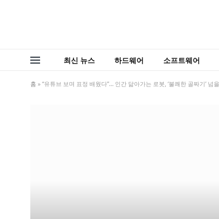
최신 뉴스
하드웨어
소프트웨어
홈
»
“유튜브 보며 표정 배웠다”… 인간 닮아가는 로봇, ‘불쾌한 골짜기’ 넘