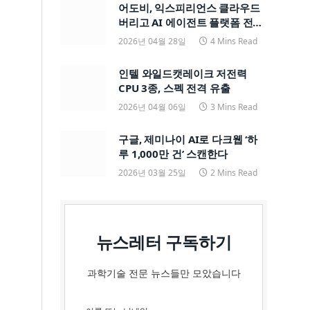
어도비, 익스피리언스 클라우드
버리고 AI 에이전트 플랫폼 전면
전환
2026년 04월 28일
4 Mins Read
인텔 와일드캣레이크 저전력
CPU 3종, 스펙 전격 유출
2026년 04월 06일
3 Mins Read
구글, 제미나이 AI로 다크웹 ‘하
루 1,000만 건’ 스캔한다
2026년 03월 25일
2 Mins Read
뉴스레터 구독하기
과학기술 전문 뉴스들만 모았습니다