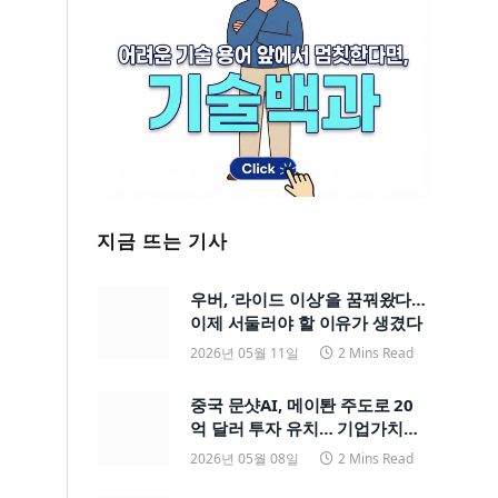
지금 뜨는 기사
우버, ‘라이드 이상’을 꿈꿔왔다…
이제 서둘러야 할 이유가 생겼다
2026년 05월 11일
2 Mins Read
중국 문샷AI, 메이퇀 주도로 20
억 달러 투자 유치… 기업가치
200억 달러
2026년 05월 08일
2 Mins Read