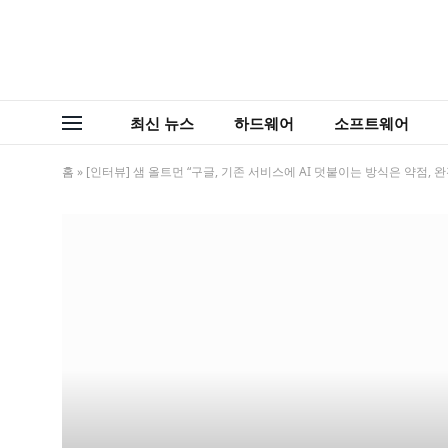
최신 뉴스
하드웨어
소프트웨어
홈
»
[인터뷰] 샘 올트먼 “구글, 기존 서비스에 AI 덧붙이는 방식은 약점,