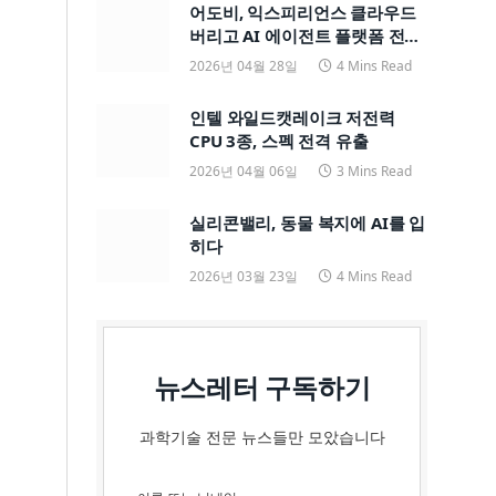
어도비, 익스피리언스 클라우드
버리고 AI 에이전트 플랫폼 전면
전환
2026년 04월 28일
4 Mins Read
인텔 와일드캣레이크 저전력
CPU 3종, 스펙 전격 유출
2026년 04월 06일
3 Mins Read
실리콘밸리, 동물 복지에 AI를 입
히다
2026년 03월 23일
4 Mins Read
뉴스레터 구독하기
과학기술 전문 뉴스들만 모았습니다