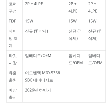
코어
2P + 4LPE
2P +
2P +
구성
4LPE
4LPE
TDP
15W
15W
15W
네이
신규 (‘i’ 삭제)
신규 (‘i’
신규 (‘i’
밍 체
삭제)
삭제)
계
타깃
임베디드/OEM
임베디
임베디
시장
드/OEM
드/OEM
유출
어드밴텍 MIO-5356
출처
SBC 데이터시트
예상
2026년 하반기
출시