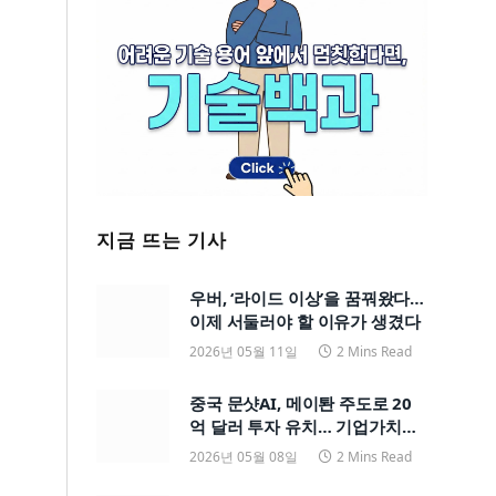
지금 뜨는 기사
우버, ‘라이드 이상’을 꿈꿔왔다…
이제 서둘러야 할 이유가 생겼다
2026년 05월 11일
2 Mins Read
중국 문샷AI, 메이퇀 주도로 20
억 달러 투자 유치… 기업가치
200억 달러
2026년 05월 08일
2 Mins Read