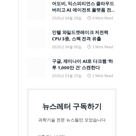
어도비, 익스피리언스 클라우드
버리고 AI 에이전트 플랫폼 전면
전환
2026년 04월 28일
4 Mins Read
인텔 와일드캣레이크 저전력
CPU 3종, 스펙 전격 유출
2026년 04월 06일
3 Mins Read
구글, 제미나이 AI로 다크웹 ‘하
루 1,000만 건’ 스캔한다
2026년 03월 25일
2 Mins Read
뉴스레터 구독하기
과학기술 전문 뉴스들만 모았습니다