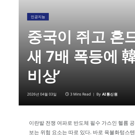
인공지능
중국이 쥐고 흔드
새 7배 폭등에 
비상’
2026년 04월 03일
3 Mins Read
By
AI통신원
이란발 전쟁 여파로 반도체 필수 가스인 헬륨 공
보는 위험 요소는 따로 있다. 바로 육불화텅스텐(