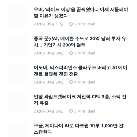
우버, ‘라이드 이상’을 꿈꿔왔다… 이제 서둘러야
할 이유가 생겼다
2026년 05월 11일
2 Mins Read
중국 문샷AI, 메이퇀 주도로 20억 달러 투자 유
치… 기업가치 200억 달러
2026년 05월 08일
2 Mins Read
어도비, 익스피리언스 클라우드 버리고 AI 에이
전트 플랫폼 전면 전환
2026년 04월 28일
4 Mins Read
인텔 와일드캣레이크 저전력 CPU 3종, 스펙 전
격 유출
2026년 04월 06일
3 Mins Read
구글, 제미나이 AI로 다크웹 ‘하루 1,000만 건’
스캔한다