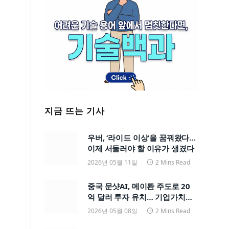
지금 뜨는 기사
우버, ‘라이드 이상’을 꿈꿔왔다…
이제 서둘러야 할 이유가 생겼다
2026년 05월 11일
2 Mins Read
중국 문샷AI, 메이퇀 주도로 20
억 달러 투자 유치… 기업가치
200억 달러
2026년 05월 08일
2 Mins Read