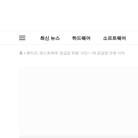
최신 뉴스
하드웨어
소프트웨어
홈
»
펜타곤, 앤스로픽에 ‘공급망 위험’ 낙인— AI 공급망 전쟁 서막