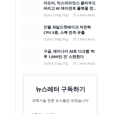
어도비, 익스피리언스 클라우드
버리고 AI 에이전트 플랫폼 전면
전환
2026년 04월 28일
4 Mins Read
인텔 와일드캣레이크 저전력
CPU 3종, 스펙 전격 유출
2026년 04월 06일
3 Mins Read
구글, 제미나이 AI로 다크웹 ‘하
루 1,000만 건’ 스캔한다
2026년 03월 25일
2 Mins Read
뉴스레터 구독하기
과학기술 전문 뉴스들만 모았습니다