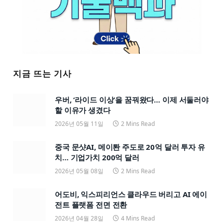
지금 뜨는 기사
우버, ‘라이드 이상’을 꿈꿔왔다… 이제 서둘러야
할 이유가 생겼다
2026년 05월 11일
2 Mins Read
중국 문샷AI, 메이퇀 주도로 20억 달러 투자 유
치… 기업가치 200억 달러
2026년 05월 08일
2 Mins Read
어도비, 익스피리언스 클라우드 버리고 AI 에이
전트 플랫폼 전면 전환
2026년 04월 28일
4 Mins Read