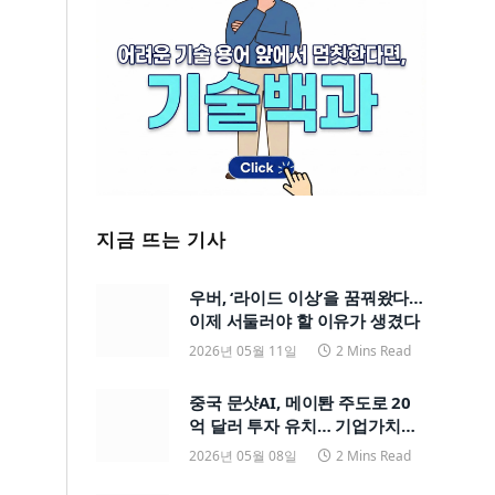
지금 뜨는 기사
우버, ‘라이드 이상’을 꿈꿔왔다…
이제 서둘러야 할 이유가 생겼다
2026년 05월 11일
2 Mins Read
중국 문샷AI, 메이퇀 주도로 20
억 달러 투자 유치… 기업가치
200억 달러
2026년 05월 08일
2 Mins Read