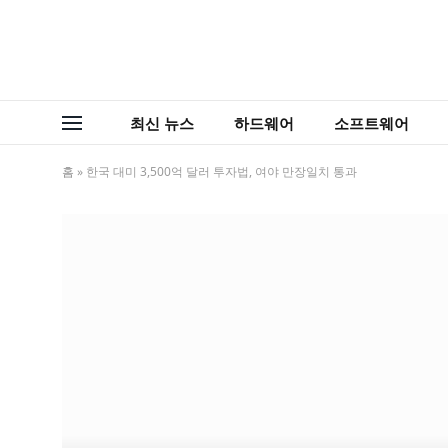
최신 뉴스
하드웨어
소프트웨어
홈
»
한국 대미 3,500억 달러 투자법, 여야 만장일치 통과