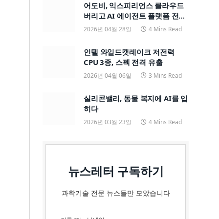
어도비, 익스피리언스 클라우드
버리고 AI 에이전트 플랫폼 전면
전환
2026년 04월 28일
4 Mins Read
인텔 와일드캣레이크 저전력
CPU 3종, 스펙 전격 유출
2026년 04월 06일
3 Mins Read
실리콘밸리, 동물 복지에 AI를 입
히다
2026년 03월 23일
4 Mins Read
뉴스레터 구독하기
과학기술 전문 뉴스들만 모았습니다