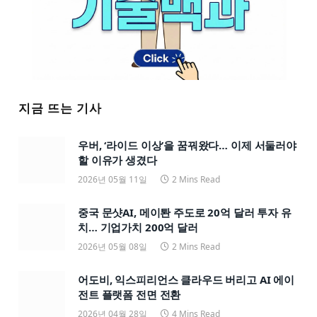
지금 뜨는 기사
우버, ‘라이드 이상’을 꿈꿔왔다… 이제 서둘러야
할 이유가 생겼다
2026년 05월 11일
2 Mins Read
중국 문샷AI, 메이퇀 주도로 20억 달러 투자 유
치… 기업가치 200억 달러
2026년 05월 08일
2 Mins Read
어도비, 익스피리언스 클라우드 버리고 AI 에이
전트 플랫폼 전면 전환
2026년 04월 28일
4 Mins Read