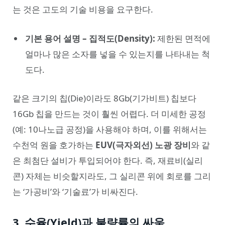
는 것은 고도의 기술 비용을 요구한다.
기본 용어 설명 – 집적도(Density):
제한된 면적에
얼마나 많은 소자를 넣을 수 있는지를 나타내는 척
도다.
같은 크기의 칩(Die)이라도 8Gb(기가비트) 칩보다
16Gb 칩을 만드는 것이 훨씬 어렵다. 더 미세한 공정
(예: 10나노급 공정)을 사용해야 하며, 이를 위해서는
수천억 원을 호가하는
EUV(극자외선) 노광 장비
와 같
은 최첨단 설비가 투입되어야 한다. 즉, 재료비(실리
콘) 자체는 비슷할지라도, 그 실리콘 위에 회로를 그리
는 ‘가공비’와 ‘기술료’가 비싸진다.
3. 수율(Yield)과 불량률의 싸움