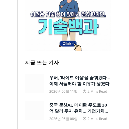
지금 뜨는 기사
우버, ‘라이드 이상’을 꿈꿔왔다…
이제 서둘러야 할 이유가 생겼다
2026년 05월 11일
2 Mins Read
중국 문샷AI, 메이퇀 주도로 20
억 달러 투자 유치… 기업가치
200억 달러
2026년 05월 08일
2 Mins Read