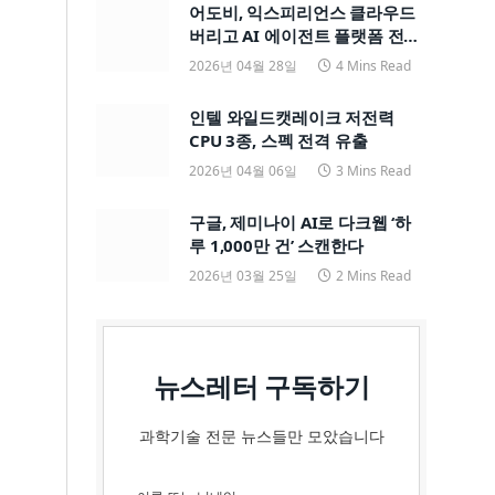
어도비, 익스피리언스 클라우드
버리고 AI 에이전트 플랫폼 전면
전환
2026년 04월 28일
4 Mins Read
인텔 와일드캣레이크 저전력
CPU 3종, 스펙 전격 유출
2026년 04월 06일
3 Mins Read
구글, 제미나이 AI로 다크웹 ‘하
루 1,000만 건’ 스캔한다
2026년 03월 25일
2 Mins Read
뉴스레터 구독하기
과학기술 전문 뉴스들만 모았습니다