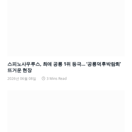
스피노사우루스, 최애 공룡 1위 등극… ‘공룡덕후박람회’
뜨거운 현장
2026년 06월 08일
3 Mins Read