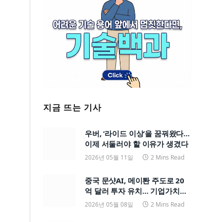
지금 뜨는 기사
우버, ‘라이드 이상’을 꿈꿔왔다…
이제 서둘러야 할 이유가 생겼다
2026년 05월 11일
2 Mins Read
중국 문샷AI, 메이퇀 주도로 20
억 달러 투자 유치… 기업가치
200억 달러
2026년 05월 08일
2 Mins Read