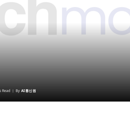
s Read
By
AI통신원