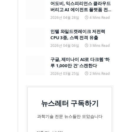
어도비, 익스피리언스 클라우드
버리고 AI 에이전트 플랫폼 전면
전환
2026년 04월 28일
4 Mins Read
인텔 와일드캣레이크 저전력
CPU 3종, 스펙 전격 유출
2026년 04월 06일
3 Mins Read
구글, 제미나이 AI로 다크웹 ‘하
루 1,000만 건’ 스캔한다
2026년 03월 25일
2 Mins Read
뉴스레터 구독하기
과학기술 전문 뉴스들만 모았습니다