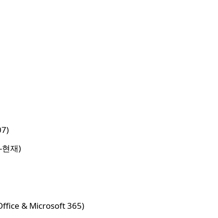
7)
7-현재)
ice & Microsoft 365)