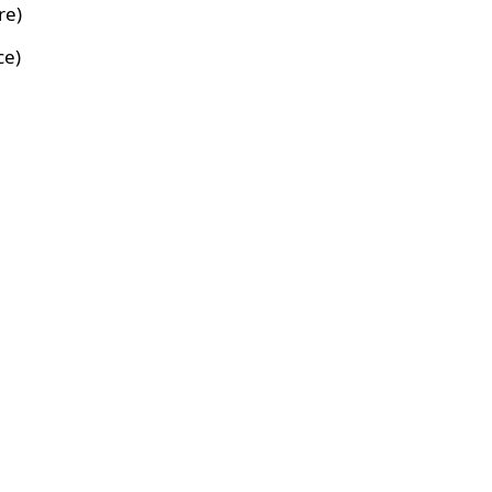
re)
ce)