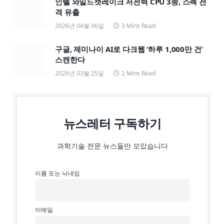
인텔 와일드캣레이크 저전력 CPU 3종, 스펙 전
격 유출
2026년 04월 06일
3 Mins Read
구글, 제미나이 AI로 다크웹 ‘하루 1,000만 건’
스캔한다
2026년 03월 25일
2 Mins Read
뉴스레터 구독하기
과학기술 전문 뉴스들만 모았습니다
이름 또는 닉네임
이메일