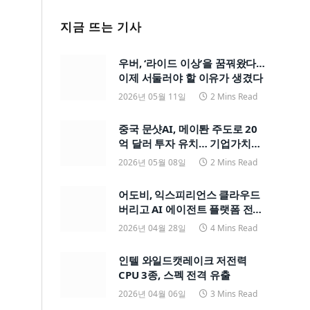
지금 뜨는 기사
우버, ‘라이드 이상’을 꿈꿔왔다…
이제 서둘러야 할 이유가 생겼다
2026년 05월 11일
2 Mins Read
중국 문샷AI, 메이퇀 주도로 20
억 달러 투자 유치… 기업가치
200억 달러
2026년 05월 08일
2 Mins Read
어도비, 익스피리언스 클라우드
버리고 AI 에이전트 플랫폼 전면
전환
2026년 04월 28일
4 Mins Read
인텔 와일드캣레이크 저전력
CPU 3종, 스펙 전격 유출
2026년 04월 06일
3 Mins Read