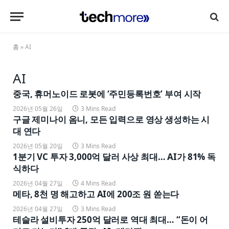
홈
»
AI
AI
중국, 휴머노이드 로봇에 ‘주민등록번호’ 부여 시작
2026년 05월 26일
3 Mins Read
구글 제미나이 옴니, 모든 입력으로 영상 생성하는 시
대 연다
2026년 05월 20일
3 Mins Read
1분기 VC 투자 3,000억 달러 사상 최대… AI가 81% 독
식하다
2026년 04월 27일
4 Mins Read
메타, 8천 명 해고하고 AI에 200조 원 쏟는다
2026년 04월 27일
3 Mins Read
테슬라 설비투자 250억 달러로 역대 최대… “돈이 어