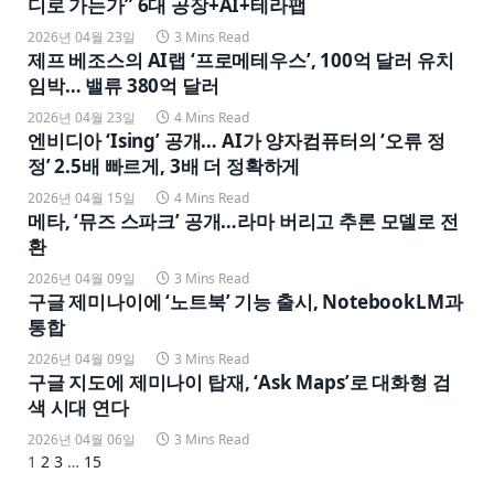
디로 가는가” 6대 공장+AI+테라팹
2026년 04월 23일
3 Mins Read
제프 베조스의 AI랩 ‘프로메테우스’, 100억 달러 유치
임박… 밸류 380억 달러
2026년 04월 23일
4 Mins Read
엔비디아 ‘Ising’ 공개… AI가 양자컴퓨터의 ‘오류 정
정’ 2.5배 빠르게, 3배 더 정확하게
2026년 04월 15일
4 Mins Read
메타, ‘뮤즈 스파크’ 공개…라마 버리고 추론 모델로 전
환
2026년 04월 09일
3 Mins Read
구글 제미나이에 ‘노트북’ 기능 출시, NotebookLM과
통합
2026년 04월 09일
3 Mins Read
구글 지도에 제미나이 탑재, ‘Ask Maps’로 대화형 검
색 시대 연다
2026년 04월 06일
3 Mins Read
Next
1
2
3
…
15