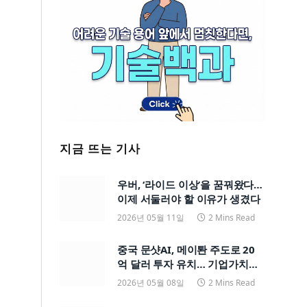
지금 뜨는 기사
우버, ‘라이드 이상’을 꿈꿔왔다…
이제 서둘러야 할 이유가 생겼다
2026년 05월 11일
2 Mins Read
중국 문샷AI, 메이퇀 주도로 20
억 달러 투자 유치… 기업가치
200억 달러
2026년 05월 08일
2 Mins Read