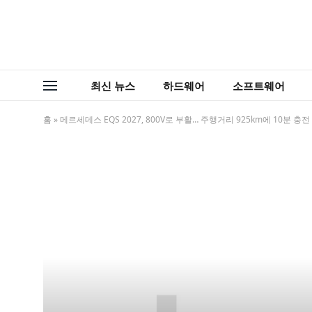
최신 뉴스
하드웨어
소프트웨어
홈
»
메르세데스 EQS 2027, 800V로 부활… 주행거리 925km에 10분 충전