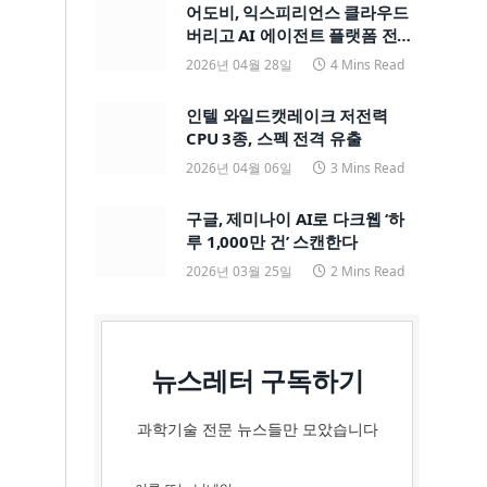
어도비, 익스피리언스 클라우드
버리고 AI 에이전트 플랫폼 전면
전환
2026년 04월 28일
4 Mins Read
인텔 와일드캣레이크 저전력
CPU 3종, 스펙 전격 유출
2026년 04월 06일
3 Mins Read
구글, 제미나이 AI로 다크웹 ‘하
루 1,000만 건’ 스캔한다
2026년 03월 25일
2 Mins Read
뉴스레터 구독하기
과학기술 전문 뉴스들만 모았습니다