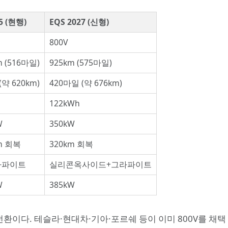
5 (현행)
EQS 2027 (신형)
800V
m (516마일)
925km (575마일)
(약 620km)
420마일 (약 676km)
122kWh
W
350kW
m 회복
320km 회복
라파이트
실리콘옥사이드+그라파이트
W
385kW
 전환이다. 테슬라·현대차·기아·포르쉐 등이 이미 800V를 채택