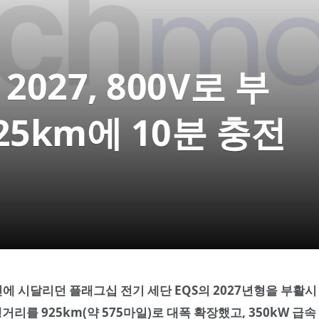
027, 800V로 부
25km에 10분 충전
부진에 시달리던 플래그십 전기 세단 EQS의 2027년형을 부활시
거리를 925km(약 575마일)로 대폭 확장했고, 350kW 급속