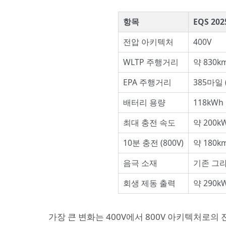
항목
EQS 202
전압 아키텍처
400V
WLTP 주행거리
약 830k
EPA 주행거리
385마일 
배터리 용량
118kWh
최대 충전 속도
약 200k
10분 충전 (800V)
약 180k
음극 소재
기존 그
회생 제동 출력
약 290k
가장 큰 변화는 400V에서 800V 아키텍처로의