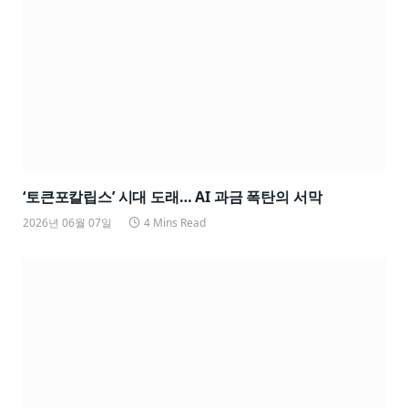
‘토큰포칼립스’ 시대 도래… AI 과금 폭탄의 서막
2026년 06월 07일
4 Mins Read