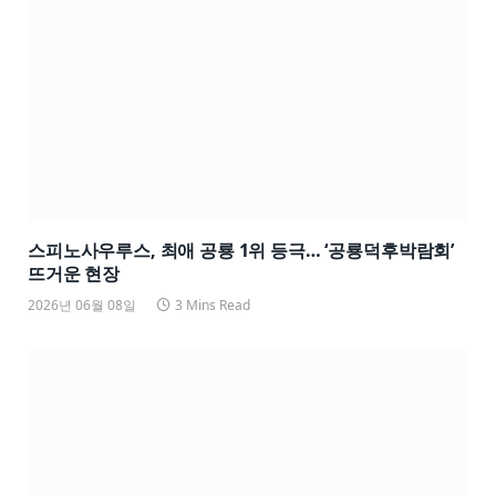
스피노사우루스, 최애 공룡 1위 등극… ‘공룡덕후박람회’
뜨거운 현장
2026년 06월 08일
3 Mins Read