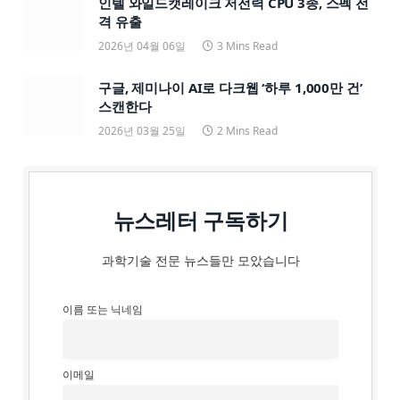
인텔 와일드캣레이크 저전력 CPU 3종, 스펙 전
격 유출
2026년 04월 06일
3 Mins Read
구글, 제미나이 AI로 다크웹 ‘하루 1,000만 건’
스캔한다
2026년 03월 25일
2 Mins Read
뉴스레터 구독하기
과학기술 전문 뉴스들만 모았습니다
이름 또는 닉네임
이메일