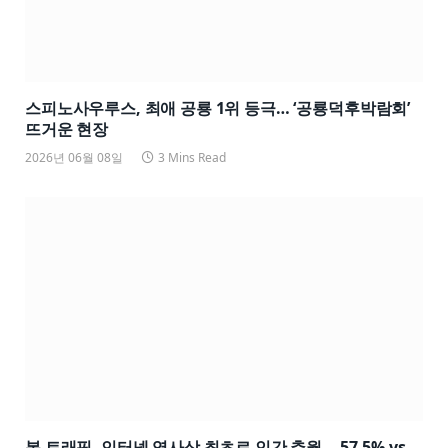
스피노사우루스, 최애 공룡 1위 등극… ‘공룡덕후박람회’
뜨거운 현장
2026년 06월 08일
3 Mins Read
봇 트래픽, 인터넷 역사상 최초로 인간 추월… 57.5% vs