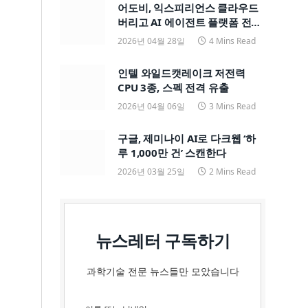
어도비, 익스피리언스 클라우드
버리고 AI 에이전트 플랫폼 전면
전환
2026년 04월 28일
4 Mins Read
인텔 와일드캣레이크 저전력
CPU 3종, 스펙 전격 유출
2026년 04월 06일
3 Mins Read
구글, 제미나이 AI로 다크웹 ‘하
루 1,000만 건’ 스캔한다
2026년 03월 25일
2 Mins Read
뉴스레터 구독하기
과학기술 전문 뉴스들만 모았습니다