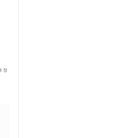
성
내 정