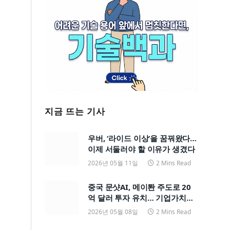
지금 뜨는 기사
우버, ‘라이드 이상’을 꿈꿔왔다…
이제 서둘러야 할 이유가 생겼다
2026년 05월 11일
2 Mins Read
중국 문샷AI, 메이퇀 주도로 20
억 달러 투자 유치… 기업가치
200억 달러
2026년 05월 08일
2 Mins Read