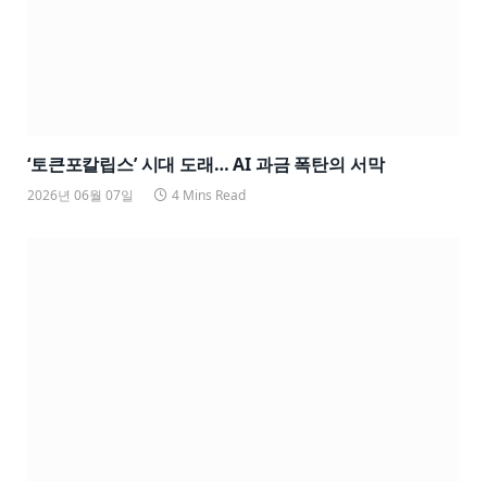
‘토큰포칼립스’ 시대 도래… AI 과금 폭탄의 서막
2026년 06월 07일
4 Mins Read