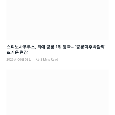
스피노사우루스, 최애 공룡 1위 등극… ‘공룡덕후박람회’
뜨거운 현장
2026년 06월 08일
3 Mins Read