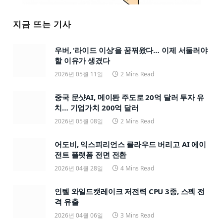
지금 뜨는 기사
우버, ‘라이드 이상’을 꿈꿔왔다… 이제 서둘러야
할 이유가 생겼다
2026년 05월 11일
2 Mins Read
중국 문샷AI, 메이퇀 주도로 20억 달러 투자 유
치… 기업가치 200억 달러
2026년 05월 08일
2 Mins Read
어도비, 익스피리언스 클라우드 버리고 AI 에이
전트 플랫폼 전면 전환
2026년 04월 28일
4 Mins Read
인텔 와일드캣레이크 저전력 CPU 3종, 스펙 전
격 유출
2026년 04월 06일
3 Mins Read