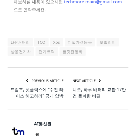
제보하실 내용이 있으시면
techmore.main@gmail.com
으로 연락주세요.
LFP배터리
TCO
Xos
디젤가격동등
모빌리티
상용전기차
전기트럭
플릿전동화
PREVIOUS ARTICLE
NEXT ARTICLE
트럼프, 넷플릭스에 “수전 라
니오, 하루 배터리 교환 17만
이스 해고하라” 공개 압박
건 돌파한 비결
AI통신원
Website