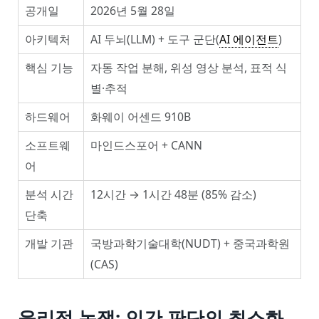
공개일
2026년 5월 28일
아키텍처
AI 두뇌(LLM) + 도구 군단(
AI 에이전트
)
핵심 기능
자동 작업 분해, 위성 영상 분석, 표적 식
별·추적
하드웨어
화웨이 어센드 910B
소프트웨
마인드스포어 + CANN
어
분석 시간
12시간 → 1시간 48분 (85% 감소)
단축
개발 기관
국방과학기술대학(NUDT) + 중국과학원
(CAS)
윤리적 논쟁: 인간 판단의 최소화