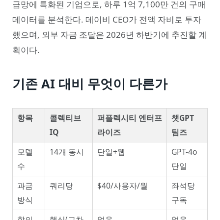
급망에 특화된 기업으로, 하루 1억 7,100만 건의 구매
데이터를 분석한다. 데이비 CEO가 전액 자비로 투자
했으며, 외부 자금 조달은 2026년 하반기에 추진할 계
획이다.
기존 AI 대비 무엇이 다른가
항목
콜렉티브
퍼플렉시티 엔터프
챗GPT
IQ
라이즈
팀즈
모델
14개 동시
단일+웹
GPT-4o
수
단일
과금
쿼리당
$40/사용자/월
좌석당
방식
구독
합의
핵심(교차
없음
없음