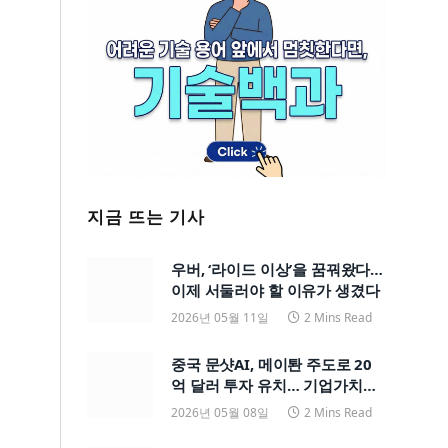
지금 뜨는 기사
우버, ‘라이드 이상’을 꿈꿔왔다…
이제 서둘러야 할 이유가 생겼다
2026년 05월 11일
2 Mins Read
중국 문샷AI, 메이퇀 주도로 20
억 달러 투자 유치… 기업가치
200억 달러
2026년 05월 08일
2 Mins Read