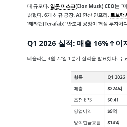
대 규모다.
일론 머스크
(Elon Musk) CE
밝혔다. 6개 신규 공장, AI 연산 인프라,
로보택
‘테라팹(Terafab)’ 반도체 공장이 핵심 투자처다
Q1 2026 실적: 매출 16%↑
테슬라는 4월 22일 1분기 실적을 발표했다. 주
항목
Q1 2026
매출
$224억
조정 EPS
$0.41
영업이익
$9억
잉여현금흐름
$14억