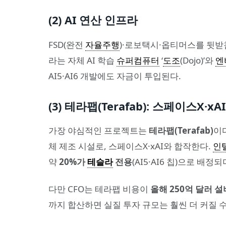
(2) AI 연산 인프라
FSD(완전
자율주행
)·로보택시·옵티머스를 뒷
라는 자체 AI 학습
슈퍼컴퓨터
‘
도조
(Dojo)’와
엔
AI5·AI6 개발에도 자금이 투입된다.
(3) 테라팹(Terafab): 스페이스X·
가장 야심적인 프로젝트는
테라팹(Terafab)
이
체 제조 시설로, 스페이스X·xAI와 합작한다.
인
약
20%가
테슬라
전용
(AI5·AI6 칩)으로 배
다만 CFO는 테라팹 비용이
올해 250억 달러 
까지 합산하면 실질 투자 규모는 훨씬 더 커질 수