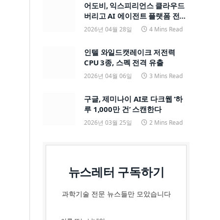
어도비, 익스피리언스 클라우드
버리고 AI 에이전트 플랫폼 전면
전환
2026년 04월 28일
4 Mins Read
인텔 와일드캣레이크 저전력
CPU 3종, 스펙 전격 유출
2026년 04월 06일
3 Mins Read
구글, 제미나이 AI로 다크웹 ‘하
루 1,000만 건’ 스캔한다
2026년 03월 25일
2 Mins Read
뉴스레터 구독하기
과학기술 전문 뉴스들만 모았습니다