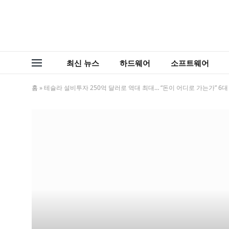
최신 뉴스
하드웨어
소프트웨어
홈
»
테슬라 설비투자 250억 달러로 역대 최대… “돈이 어디로 가는가” 6대