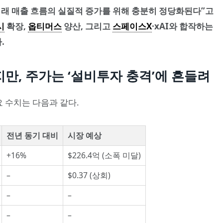
O는 “미래 매출 흐름의 실질적 증가를 위해 충분히 정당화된다”고
시
확장,
옵티머스
양산, 그리고
스페이스X
·xAI와 합작하는
.
이지만, 주가는 ‘설비투자 충격’에 흔들려
요 수치는 다음과 같다.
전년 동기 대비
시장 예상
+16%
$226.4억 (소폭 미달)
–
$0.37 (상회)
–
–
–
–