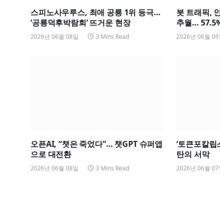
스피노사우루스, 최애 공룡 1위 등극…
봇 트래픽, 
‘공룡덕후박람회’ 뜨거운 현장
추월… 57.5%
2026년 06월 08일
3 Mins Read
2026년 06월 0
오픈AI, “챗은 죽었다”… 챗GPT 슈퍼앱
‘토큰포칼립스
으로 대전환
탄의 서막
2026년 06월 08일
3 Mins Read
2026년 06월 0