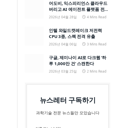
어도비, 익스피리언스 클라우드
버리고 AI 에이전트 플랫폼 전면
전환
2026년 04월 28일
4 Mins Read
인텔 와일드캣레이크 저전력
CPU 3종, 스펙 전격 유출
2026년 04월 06일
3 Mins Read
구글, 제미나이 AI로 다크웹 ‘하
루 1,000만 건’ 스캔한다
2026년 03월 25일
2 Mins Read
뉴스레터 구독하기
과학기술 전문 뉴스들만 모았습니다