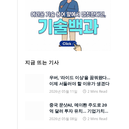
지금 뜨는 기사
우버, ‘라이드 이상’을 꿈꿔왔다…
이제 서둘러야 할 이유가 생겼다
2026년 05월 11일
2 Mins Read
중국 문샷AI, 메이퇀 주도로 20
억 달러 투자 유치… 기업가치
200억 달러
2026년 05월 08일
2 Mins Read