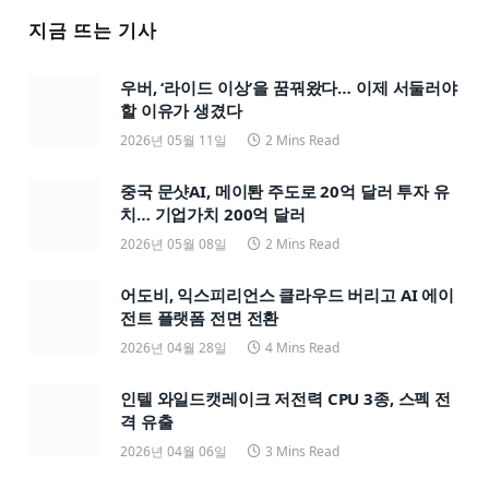
지금 뜨는 기사
우버, ‘라이드 이상’을 꿈꿔왔다… 이제 서둘러야
할 이유가 생겼다
2026년 05월 11일
2 Mins Read
중국 문샷AI, 메이퇀 주도로 20억 달러 투자 유
치… 기업가치 200억 달러
2026년 05월 08일
2 Mins Read
어도비, 익스피리언스 클라우드 버리고 AI 에이
전트 플랫폼 전면 전환
2026년 04월 28일
4 Mins Read
인텔 와일드캣레이크 저전력 CPU 3종, 스펙 전
격 유출
2026년 04월 06일
3 Mins Read