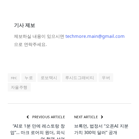
기사 제보
제보하실 내용이 있으시면
techmore.main@gmail.com
으로 연락주세요.
rec
누로
로보택시
루시드그래비티
우버
자율주행
PREVIOUS ARTICLE
NEXT ARTICLE
“AI로 1분 만에 레스토랑 창
브록먼, 법정서 “오픈AI 지분
업”… 마크 로어의 원더, 외식
가치 300억 달러” 공개
업 혁명 선언