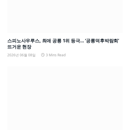
스피노사우루스, 최애 공룡 1위 등극… ‘공룡덕후박람회’
뜨거운 현장
2026년 06월 08일
3 Mins Read