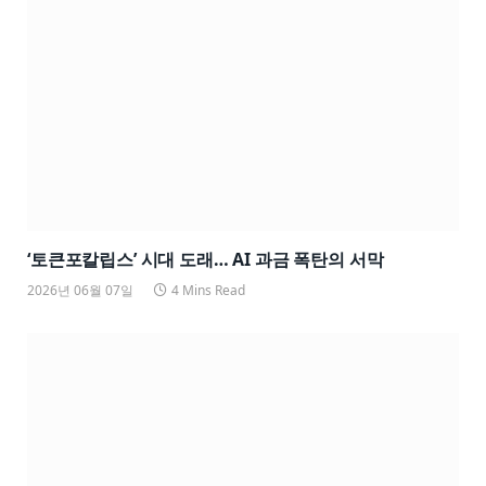
‘토큰포칼립스’ 시대 도래… AI 과금 폭탄의 서막
2026년 06월 07일
4 Mins Read